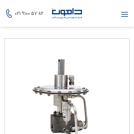
021 9100 57 82
Ski
t
conten